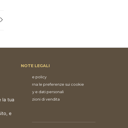
NOTE LEGALI
Cookie policy
Aggiorna le preferenze sui cookie
Privacy e dati personali
 la tua
Condizioni di vendita
ito, e