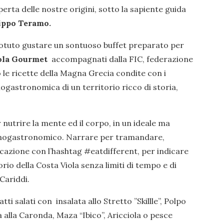
erta delle nostre origini, sotto la sapiente guida
lippo Teramo.
potuto gustare un sontuoso buffet preparato per
iola Gourmet
accompagnati dalla FIC, federazione
o le ricette della Magna Grecia condite con i
enogastronomica di un territorio ricco di storia,
utrire la mente ed il corpo, in un ideale ma
enogastronomico. Narrare per tramandare,
azione con l’hashtag #eatdifferent, per indicare
orio della Costa Viola senza limiti di tempo e di
 Cariddi.
ti salati con insalata allo Stretto ”Skillle”, Polpo
 alla Caronda, Maza “Ibico”, Aricciola o pesce