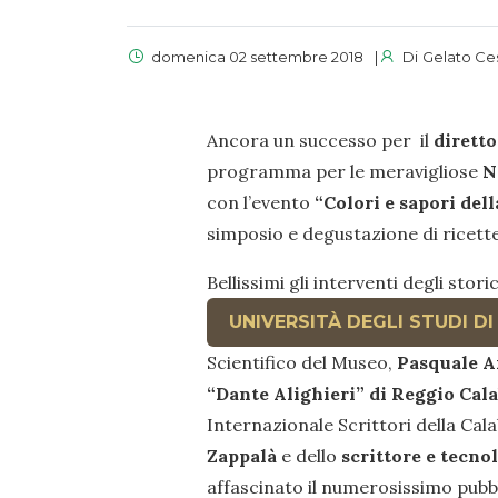
domenica 02 settembre 2018
Di
Gelato Ce
Ancora un successo per il
dirett
programma per le meravigliose
N
con l’evento
“Colori e sapori dell
simposio e degustazione di ricette 
Bellissimi gli interventi degli stori
UNIVERSITÀ DEGLI STUDI DI
Scientifico del Museo,
Pasquale Am
“Dante Alighieri” di Reggio Cala
Internazionale Scrittori della Cala
Zappalà
e dello
scrittore e tecno
affascinato il numerosissimo pubbl