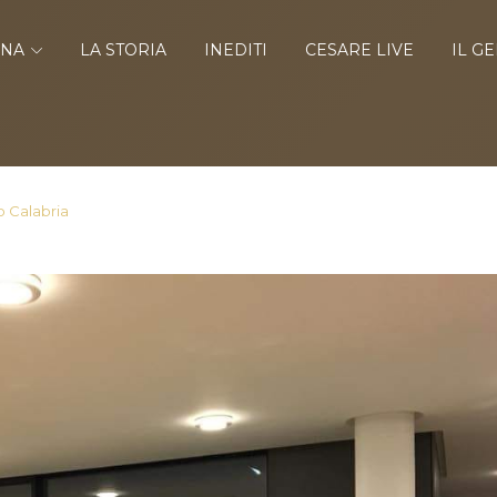
INA
LA STORIA
INEDITI
CESARE LIVE
IL G
o Calabria