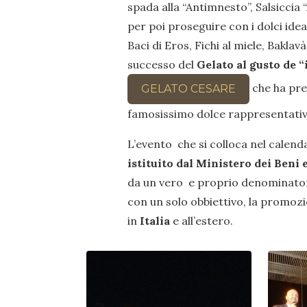
spada alla “Antimnesto”, Salsiccia 
per poi proseguire con i dolci idea
Baci di Eros, Fichi al miele, Baklav
successo del
Gelato al gusto de “i
che ha pre
GELATO CESARE
famosissimo dolce rappresentativo
L’evento che si colloca nel calenda
istituito dal Ministero dei Beni e
da un vero e proprio denominatore 
con un solo obbiettivo, la promozi
in
Italia
e all’estero.