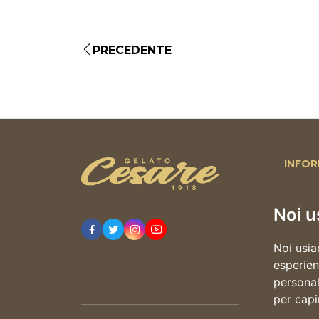
PRECEDENTE
INFOR
Home 
La stori
Noi u
Il gelat
Noi usia
Cesare 
esperien
Blog
personali
Contatt
per capi