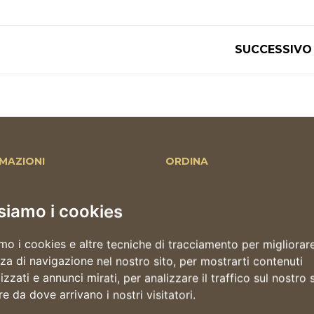
SUCCESSIVO
MAZIONI
ORDINA
page
Ordina delivery
a
Salta la fila
siamo i cookies
o
Il tuo account
mo i cookies e altre tecniche di tracciamento per migliorare
Live
Indirizzi
za di navigazione nel nostro sito, per mostrarti contenuti
I tuoi ordini
zzati e annunci mirati, per analizzare il traffico sul nostro s
i
re da dove arrivano i nostri visitatori.