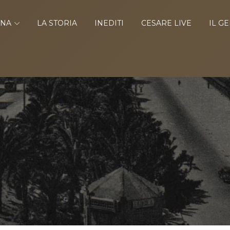
INA
LA STORIA
INEDITI
CESARE LIVE
IL G