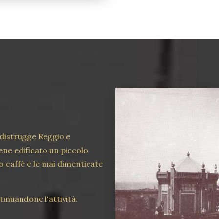
 distrugge Reggio e
ene edificato un piccolo
o caffè e le mai dimenticate
tinuandone l'attività.