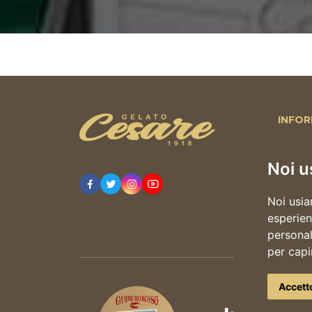
INFOR
Home 
Noi u
La stori
Il gelat
Noi usia
Cesare 
esperien
Blog
personali
Contatt
per capi
Accett