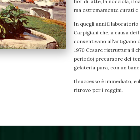
fior di latte, la nocciola, il c
ma estremamente curati e di
In quegli anni il laboratori
Carpigiani che, a causa dei 
consentivano all'artigiano 
1970 Cesare ristruttura il c
periodo) precursore dei tem
gelateria pura, con un banco
Il successo è immediato, e 
ritrovo per i reggini.