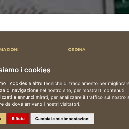
MAZIONI
ORDINA
page
Ordina delivery
siamo i cookies
a
Salta la fila
o
Il tuo account
mo i cookies e altre tecniche di tracciamento per migliorare
Live
Indirizzi
za di navigazione nel nostro sito, per mostrarti contenuti
I tuoi ordini
zzati e annunci mirati, per analizzare il traffico sul nostro s
i
re da dove arrivano i nostri visitatori.
o
Rifiuto
Cambia le mie impostazioni