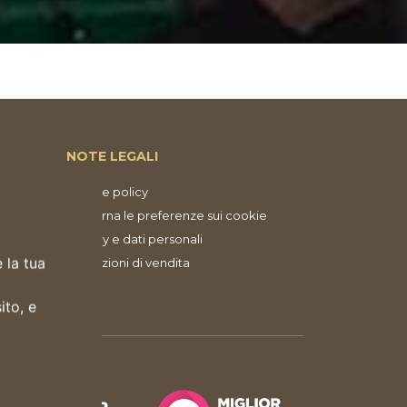
NOTE LEGALI
Cookie policy
Aggiorna le preferenze sui cookie
Privacy e dati personali
 la tua
Condizioni di vendita
ito, e