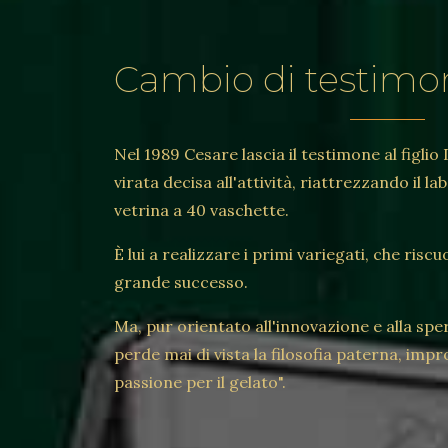
Cambio di testimo
Nel 1989 Cesare lascia il testimone al figlio
virata decisa all'attività, riattrezzando il 
vetrina a 40 vaschette.
È lui a realizzare i primi variegati, che r
grande successo.
Ma, pur orientato all'innovazione e alla sp
perde mai di vista la filosofia paterna, impr
passione per il gelato".