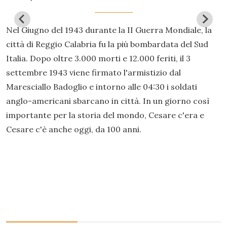
Nel Giugno del 1943 durante la II Guerra Mondiale, la
A
città di Reggio Calabria fu la più bombardata del Sud
s
Italia. Dopo oltre 3.000 morti e 12.000 feriti, il 3
t
settembre 1943 viene firmato l'armistizio dal
è
o
Maresciallo Badoglio e intorno alle 04:30 i soldati
p
anglo-americani sbarcano in città. In un giorno così
A
importante per la storia del mondo, Cesare c'era e
A
Cesare c'è anche oggi, da 100 anni.