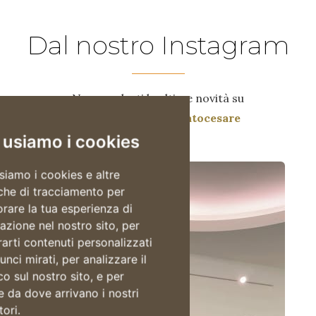
Dal nostro Instagram
Non perderti le ultime novità su
instagram.com/gelatocesare
 usiamo i cookies
siamo i cookies e altre
che di tracciamento per
orare la tua esperienza di
azione nel nostro sito, per
arti contenuti personalizzati
unci mirati, per analizzare il
ico sul nostro sito, e per
e da dove arrivano i nostri
tori.